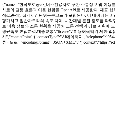
{"name":"한국도로공사_버스전용차로 구간 소통정보 및 이용률
차로의 교통 흐름과 이용 현황을 OpenAPI로 제공한다. 제공 형식
점/E:종점), 집계시간단위구분코드가 포함된다. 이 데이터는 
평가하고 일반차로와의 속도 차이, 시간대별 혼잡 정도를 파악할
로 이용 정보와 소통 현황을 제공해 교통 선택과 경로 계획에 도움을 준다.","u
평균속도,혼잡분석,대중교통","license":"이용허락범위 제한 없음","dateCreate
사","contactPoint":{"contactType":"AI데이터처","telephone":"054-8
류 - 도로","encodingFormat":"JSON+XML","@context":"https://sch