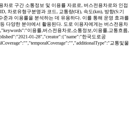
버스전용차로 구간 소통정보 및 이용률 자료로, 버스전용차로와 인접
, 차로유형구분명과 코드, 교통량(대), 속도(km), 방향(S:기
수준과 이용률을 분석하는 데 유용하다. 이를 통해 운영 효과를
화 등 다양한 분야에서 활용된다. 도로 이용자에게는 버스전용차
api.do","keywords":"이용률,버스전용차로,소통정보,이용률,교통흐름,
shed":"2021-01-28","creator":{"name":"한국도로공
ialCoverage":"","temporalCoverage":"","additionalType":"교통및물