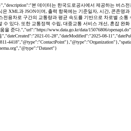
","description":"본 데이터는 한국도로공사에서 제공하는 
은 XML과 JSON이며, 출력 항목에는 기준일자, 시간, 콘존명과 ID
버스전용차로 구간의 교통량과 평균 속도를 기반으로 차로별 소통 
 수 있다. 또한 교통정책 수립, 대중교통 서비스 개선, 혼잡 완
rl":"https://www.data.go.kr/data/15076806/open
d":"2021-01-28","dateModified":"2025-08-11","datePubli
11-4418","@type":"ContactPoint"},"@type":"Organization"},"spat
ema.org","@type":"Dataset"}