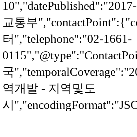
10","datePublished":"2017
교통부","contactPoint":
터","telephone":"02-1661-
0115","@type":"ContactPoi
국","temporalCoverage":"
역개발 - 지역및도
시","encodingFormat":"JSO