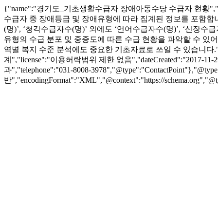
{"name":"경기도_기초생활수급자 장애아동수당 수급자 현황",
수급자 중 장애등급 및 장애유형에 따라 집계된 정보를 포함합니다. 
(명)’, ‘청각수급자수(명)’ 외에도 ‘언어수급자수(명)’, ‘신장
유형의 수급 분포 및 중증도에 따른 수급 현황을 파악할 수 있어
역별 복지 수준 분석에도 중요한 기초자료로 쓰일 수 있습니다.","url":"h
계","license":"이용허락범위 제한 없음","dateCreated":"2017-11-29","d
과","telephone":"031-8008-3978","@type":"ContactPoint"},"@ty
반","encodingFormat":"XML","@context":"https://schema.org","@t