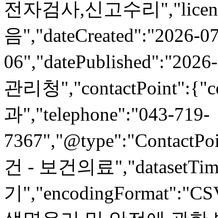
전자검사,신고수리","lice
음","dateCreated":"2026-07
06","datePublished":"2026
관리청","contactPoint":{
과","telephone":"043-719-
7367","@type":"ContactPoi
건 - 보건의료","datasetTime
기","encodingFormat":"