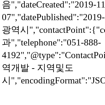
음","dateCreated":"2019-11
07","datePublished":"2019
광역시","contactPoint":
과","telephone":"051-888-
4192","@type":"ContactPoi
역개발 - 지역및도
시","encodingFormat":"JSO