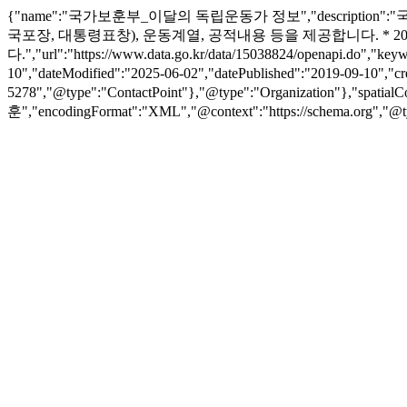
{"name":"국가보훈부_이달의 독립운동가 정보","descript
국포장, 대통령표창), 운동계열, 공적내용 등을 제공합니다. * 2
다.","url":"https://www.data.go.kr/data/15038824/open
10","dateModified":"2025-06-02","datePublished":"2019-09-1
5278","@type":"ContactPoint"},"@type":"Organization"},"spatia
훈","encodingFormat":"XML","@context":"https://schema.org","@t