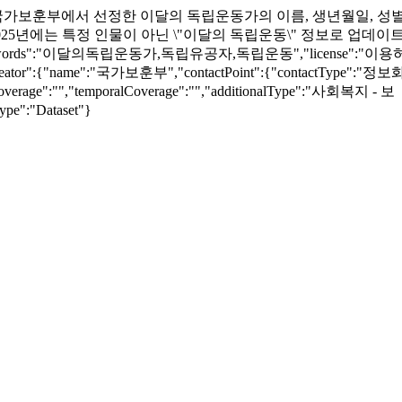
ion":"국가보훈부에서 선정한 이달의 독립운동가의 이름, 생년월일, 성
025년에는 특정 인물이 아닌 \"이달의 독립운동\" 정보로 업데이
api.do","keywords":"이달의독립운동가,독립유공자,독립운동","license":"이
0","creator":{"name":"국가보훈부","contactPoint":{"contactType":"
lCoverage":"","temporalCoverage":"","additionalType":"사회복지 - 보
ype":"Dataset"}