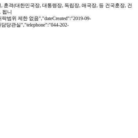
별, 훈격(대한민국장, 대통령장, 독립장, 애국장, 등 건국훈장, 건
트 됩니
용허락범위 제한 없음","dateCreated":"2019-09-
정보화담당관실","telephone":"044-202-