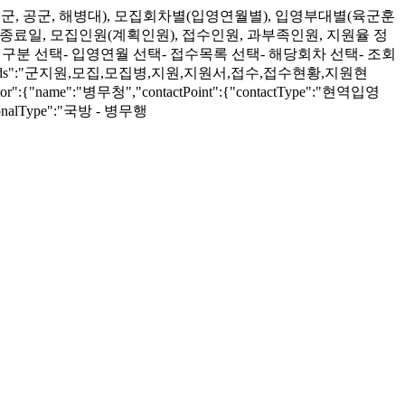
, 해군, 공군, 해병대), 모집회차별(입영연월별), 입영부대별(육군훈
종료일, 모집인원(계획인원), 접수인원, 과부족인원, 지원율 정
구분 선택- 입영연월 선택- 접수목록 선택- 해당회차 선택- 조회
,"keywords":"군지원,모집,모집병,지원,지원서,접수,접수현황,지원현
ator":{"name":"병무청","contactPoint":{"contactType":"현역입영
ditionalType":"국방 - 병무행