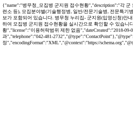
{"name":"병무청_모집병 군지원 접수현황","descriptio
련소 등), 모집분야별(기술행정병, 일반/전문기술병, 전문특기병
보가 포함되어 있습니다. 병무청 누리집- 군지원(입영신청)안내-
하여 모집병 군지원 접수현황을 실시간으로 확인할 수 있습니다.","url":"ht
황","license":"이용허락범위 제한 없음","dateCreated":"2018-09-07","d
과","telephone":"042-481-2732","@type":"ContactPoint"},"@type"
정","encodingFormat":"XML","@context":"https://schema.org","@t