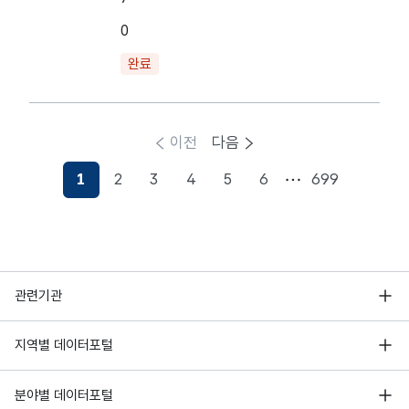
0
완료
이전
다음
1
2
3
4
5
6
699
행정안전부
관련기관
한국지능정보사회진흥원
서울 열린데이터광장
지역별 데이터포털
오픈데이터포럼
경기데이터드림
기상자료개방포털
국가정보자원관리원
분야별 데이터포털