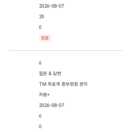
2026-08-07
25
0
완료
6
질문 & 답변
TM 좌표계 중부원점 문의
차봉*
2026-08-07
6
0