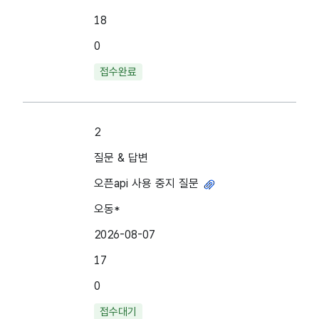
18
0
접수완료
2
질문 & 답변
오픈api 사용 중지 질문
파일첨부
오동*
2026-08-07
17
0
접수대기