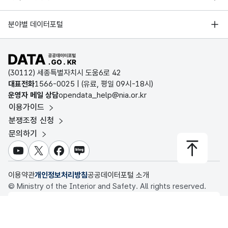
오픈데이터포럼
경기데이터드림
기상자료개방포털
국가정보자원관리원
분야별 데이터포털
부산데이터웨이브
국토교통부 공간정보오픈플랫폼
한국지역정보개발원
D-데이터허브
공공데이터포털 바로가기
환경부 환경데이터포털
인천데이터포털
(30112) 세종특별자치시 도움6로 42
문화데이터광장
대표전화
1566-0025
| (유료, 평일 09시-18시)
울산광역시 데이터포털
운영자 메일 상담
opendata_help@nia.or.kr
농림축산식품 공공데이터포털
이용가이드
전남광주통합특별시 빅데이터 플랫폼
보건의료빅데이터개방시스템
분쟁조정 신청
대전광역시 데이터포털
문의하기
식품의약품안전처 데이터포털
세종특별자치시 데이터포털
교육통계서비스
유튜브
X
페이스북
블로그
충청북도 데이터허브
이용약관
개인정보처리방침
공공데이터포털 소개
© Ministry of the Interior and Safety. All rights reserved.
행정안전부
이 누리집은 행정안전부 누리집입니다.