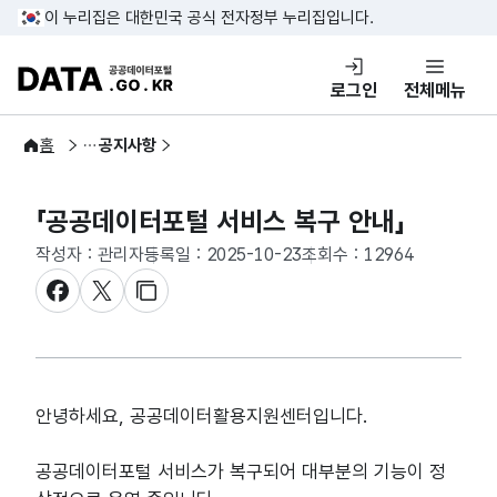
콘텐츠 바로가기
푸터 바로가기
이 누리집은 대한민국 공식 전자정부 누리집입니다.
DATA.GO.KR 공공데이터포털
로그인
전체메뉴
정보공유
홈
공지사항
「공공데이터포털 서비스 복구 안내」
작성자 : 관리자
등록일 : 2025-10-23
조회수 : 12964
페이스북 공유하기
엑스 공유하기
URL 복사하기
안녕하세요
, 
공공데이터활용지원센터입니다
.
공공데이터포털 서비스가 복구되어 대부분의 기능이 정