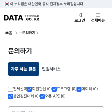
콘텐츠 바로가기
푸터 바로가기
이 누리집은 대한민국 공식 전자정부 누리집입니다.
DATA.GO.KR 공공데이터포털
로그인
전체메뉴
이용안내
홈
문의하기
문의하기
자주 하는 질문
민원서비스
선택됨
전체선택
회원관련 (0)
프로그램 (0)
데이터 (0)
창업경진대회 (0)
오픈 API (0)
검색옵션