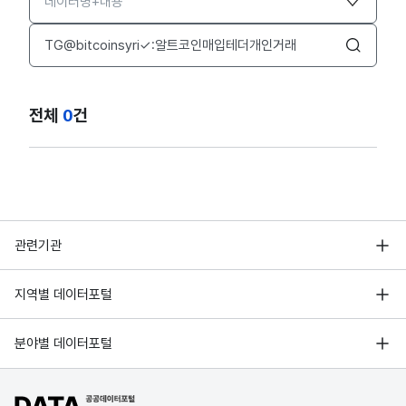
검색어 입력창
검색
전체
0
건
행정안전부
관련기관
한국지능정보사회진흥원
서울 열린데이터광장
지역별 데이터포털
오픈데이터포럼
경기데이터드림
기상자료개방포털
국가정보자원관리원
분야별 데이터포털
부산데이터웨이브
국토교통부 공간정보오픈플랫폼
한국지역정보개발원
D-데이터허브
공공데이터포털 바로가기