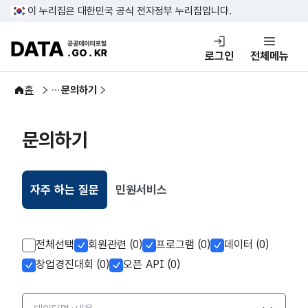
콘텐츠 바로가기
푸터 바로가기
이 누리집은 대한민국 공식 전자정부 누리집입니다.
DATA.GO.KR 공공데이터포털
로그인
전체메뉴
이용안내
홈
문의하기
문의하기
자주 하는 질문
민원서비스
선택됨
전체선택
회원관련 (0)
프로그램 (0)
데이터 (0)
창업경진대회 (0)
오픈 API (0)
검색옵션