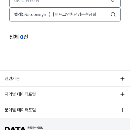
검색어 입력창
검색
전체
0
건
행정안전부
관련기관
한국지능정보사회진흥원
서울 열린데이터광장
지역별 데이터포털
오픈데이터포럼
경기데이터드림
기상자료개방포털
국가정보자원관리원
분야별 데이터포털
부산데이터웨이브
국토교통부 공간정보오픈플랫폼
한국지역정보개발원
D-데이터허브
공공데이터포털 바로가기