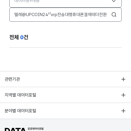
검색어 입력창
검색
전체
0
건
행정안전부
관련기관
한국지능정보사회진흥원
서울 열린데이터광장
지역별 데이터포털
오픈데이터포럼
경기데이터드림
기상자료개방포털
국가정보자원관리원
분야별 데이터포털
부산데이터웨이브
국토교통부 공간정보오픈플랫폼
한국지역정보개발원
D-데이터허브
공공데이터포털 바로가기