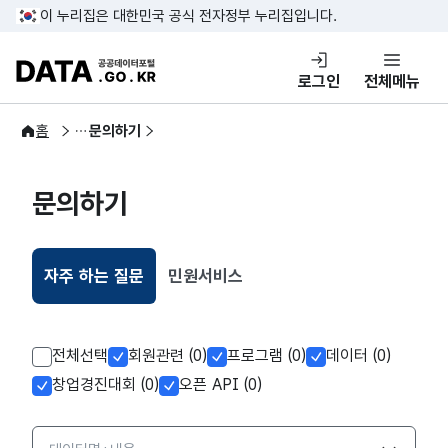
콘텐츠 바로가기
푸터 바로가기
이 누리집은 대한민국 공식 전자정부 누리집입니다.
DATA.GO.KR 공공데이터포털
로그인
전체메뉴
이용안내
홈
문의하기
문의하기
자주 하는 질문
민원서비스
선택됨
전체선택
회원관련 (0)
프로그램 (0)
데이터 (0)
창업경진대회 (0)
오픈 API (0)
검색옵션