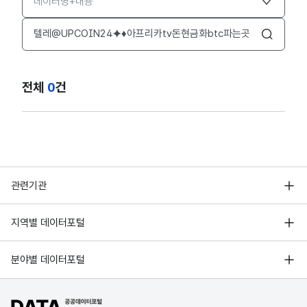
검색어 입력창
검색
전체
0
건
행정안전부
관련기관
한국지능정보사회진흥원
서울 열린데이터광장
지역별 데이터포털
오픈데이터포럼
경기데이터드림
기상자료개방포털
국가정보자원관리원
분야별 데이터포털
부산데이터웨이브
국토교통부 공간정보오픈플랫폼
한국지역정보개발원
D-데이터허브
공공데이터포털 바로가기