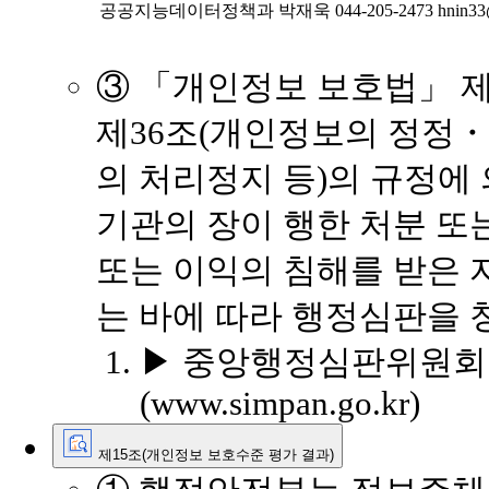
공공지능데이터정책과
박재욱
044-205-2473
hnin33
③ 「개인정보 보호법」 제
제36조(개인정보의 정정・
의 처리정지 등)의 규정에
기관의 장이 행한 처분 또
또는 이익의 침해를 받은 
는 바에 따라 행정심판을 
▶ 중앙행정심판위원회 : 
(www.simpan.go.kr)
제15조(개인정보 보호수준 평가 결과)