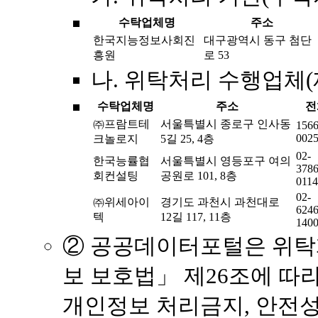
수탁업체명
주소
한국지능정보사회진
대구광역시 동구 첨단
흥원
로 53
나. 위탁처리 수행업체
수탁업체명
주소
전
㈜프람트테
서울특별시 종로구 인사동
1566
002
크놀로지
5길 25, 4층
02-
한국능률협
서울특별시 영등포구 여의
3786
회컨설팅
공원로 101, 8층
0114
02-
㈜위세아이
경기도 과천시 과천대로
6246
텍
12길 117, 11층
140
② 공공데이터포털은 위탁
보 보호법」 제26조에 따
개인정보 처리금지, 안전성